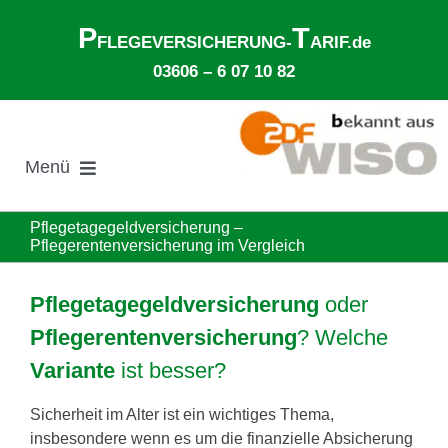
Zum
P
T
Inhalt
FLEGEVERSICHERUNG-
ARIF.de
springen
03606 – 6 07 10 82
Menü
Suche
Pflegetagegeldversicherung –
nach:
Pflegerentenversicherung im Vergleich
Gesetzliche Pflegeversicherung
Pflegetagegeldversicherung
oder
Pflegerentenversicherung
? Welche
Ø Pflegekosten im Pflegeheim
Variante
ist besser?
Ehegattenunterhalt
Sicherheit im Alter ist ein wichtiges Thema,
insbesondere wenn es um die finanzielle Absicherung