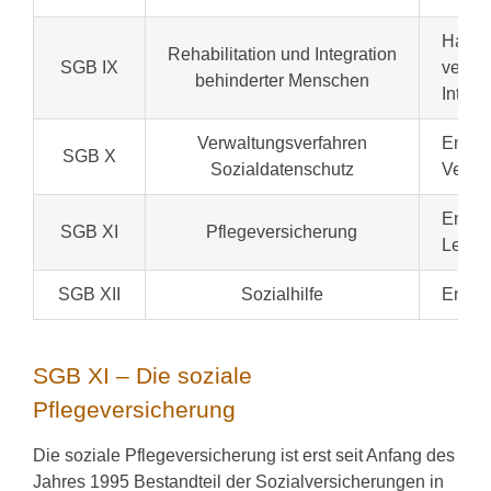
Hat d
Rehabilitation und Integration
SGB IX
vermei
behinderter Menschen
Integr
Verwaltungsverfahren
Enthäl
SGB X
Sozialdatenschutz
Verwal
Enthäl
SGB XI
Pflegeversicherung
Leistu
SGB XII
Sozialhilfe
Enthäl
SGB XI – Die soziale
Pflegeversicherung
Die soziale Pflegeversicherung ist erst seit Anfang des
Jahres 1995 Bestandteil der Sozialversicherungen in