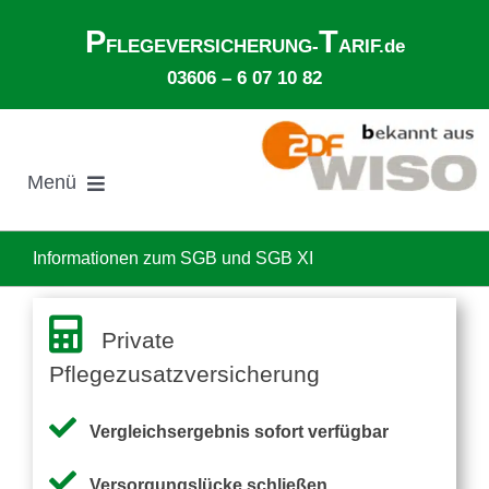
Zum
P
T
Inhalt
FLEGEVERSICHERUNG-
ARIF.de
springen
03606 – 6 07 10 82
Menü
Suche
nach:
Informationen zum SGB und SGB XI
Gesetzliche Pflegeversicherung
Private
Pflegezusatzversicherung
Ø Pflegekosten im Pflegeheim
Vergleichsergebnis sofort verfügbar
Ehegattenunterhalt
Versorgungslücke schließen