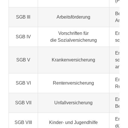
(Pers
Betrif
SGB III
Arbeitsförderung
Arbeit
Vorschriften für
Enthäl
SGB IV
die Sozialversicherung
sozial
Enthäl
SGB V
Krankenversicherung
sowie
andere
Enthäl
SGB VI
Rentenversicherung
Rente
Enthäl
SGB VII
Unfallversicherung
Beruf
Enthäl
SGB VIII
Kinder- und Jugendhilfe
dürfti