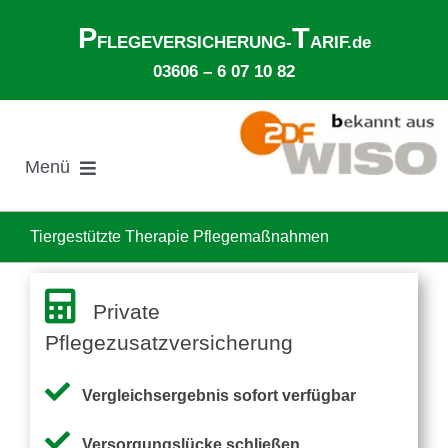
Zum
P
T
Inhalt
FLEGEVERSICHERUNG-
ARIF.de
springen
03606 – 6 07 10 82
Menü
Suche
nach:
Tiergestützte Therapie Pflegemaßnahmen
Gesetzliche Pflegeversicherung
Private
Pflegezusatzversicherung
Ø Pflegekosten im Pflegeheim
Vergleichsergebnis sofort verfügbar
Ehegattenunterhalt
Versorgungslücke schließen