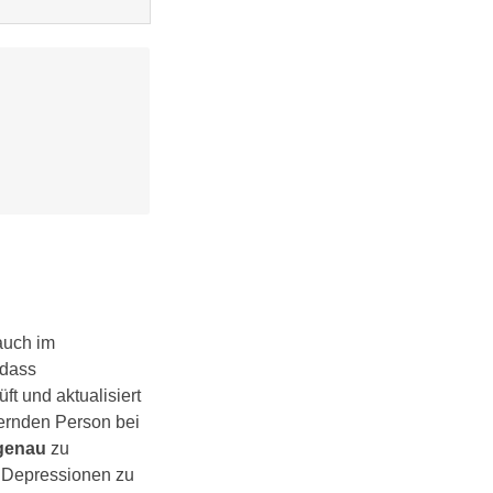
 Jahren ist eine
st bei Vorsatz
herer nicht mehr
auch im
 dass
t und aktualisiert
ernden Person bei
genau
zu
l Depressionen zu