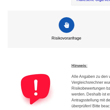
Anonym
Gesundheitsfragen müssen wahrheitsgemäß beantwo
werden! Doch nicht jede Erkrankungen ist auch gleich
Risikovoranfrage
K.O. Kriterium. So starten Sie ihre anonyme Risikovoran
.
Hinweis:
MEHR ZUM THEMA
Alle Angaben zu den v
Vergleichsrechner wur
Risikobewertungen bzg
werden. Deshalb ist 
Antragsstellung mit d
überprüfen! Bitte bea