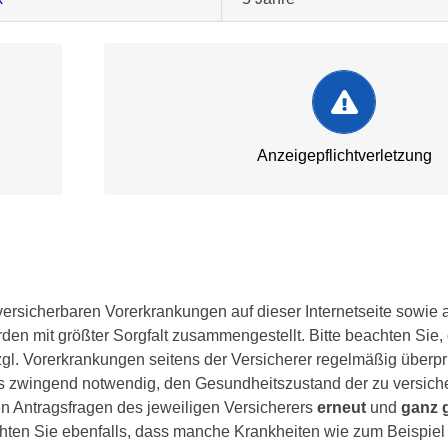
Verjährung
rtet
Nach Ablauf einer Verjährungs – Frist von 10
 ein
Anfechtung des bestehenden Vertrages, selb
Anzeigepflichtverletzung
frage.
oder arglistiger Täuschung, durch den Versic
möglich.
.
MEHR ZUM THEMA
ersicherbaren Vorerkrankungen auf dieser Internetseite sowie 
den mit größter Sorgfalt zusammengestellt. Bitte beachten Sie,
l. Vorerkrankungen seitens der Versicherer regelmäßig überprüf
es zwingend notwendig, den Gesundheitszustand der zu versich
en Antragsfragen des jeweiligen Versicherers
erneut
und
ganz 
chten Sie ebenfalls, dass manche Krankheiten wie zum Beispie