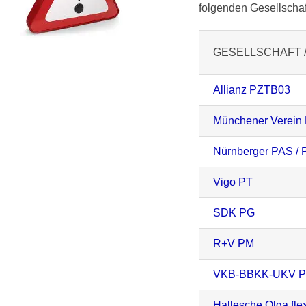
folgenden Gesellschaf
GESELLSCHAFT /
Allianz PZTB03
Münchener Verein P
Nürnberger PAS /
Vigo PT
SDK PG
R+V PM
VKB-BBKK-UKV Pr
Hallesche Olga fle