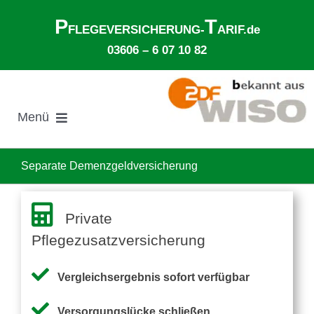
Zum
P
T
Inhalt
FLEGEVERSICHERUNG-
ARIF.de
springen
03606 – 6 07 10 82
Menü
Suche
nach:
Separate Demenzgeldversicherung
Gesetzliche Pflegeversicherung
Private
Pflegezusatzversicherung
Ø Pflegekosten im Pflegeheim
Vergleichsergebnis sofort verfügbar
Ehegattenunterhalt
Versorgungslücke schließen