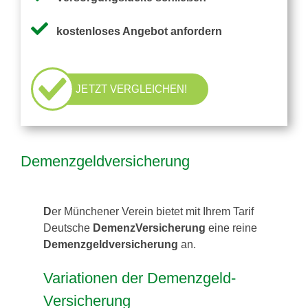
Pflegezusatzversicherung
kostenloses Angebot anfordern
Pflegezusatz – Vergleichsrechner
JETZT VERGLEICHEN!
Vorerkrankung
Testsieger
Demenzgeldversicherung
D
er Münchener Verein bietet mit Ihrem Tarif
Deutsche
DemenzVersicherung
eine reine
Demenzgeldversicherung
an.
Variationen der Demenzgeld-
Versicherung