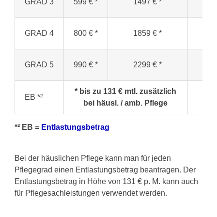
GRAD 3
599 € *
1497 € *
13
GRAD 4
800 € *
1859 € *
18
GRAD 5
990 € *
2299 € *
20
* bis zu 131 € mtl. zusätzlich
EB *²
bei häusl. / amb. Pflege
*² EB =
Entlastungsbetrag
Bei der häuslichen Pflege kann man für jeden
Pflegegrad einen Entlastungsbetrag beantragen. Der
Entlastungsbetrag in Höhe von 131 € p. M. kann auch
für Pflegesachleistungen verwendet werden.