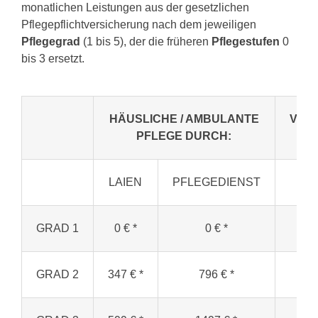
monatlichen Leistungen aus der gesetzlichen
Pflegepflichtversicherung nach dem jeweiligen
Pflegegrad
(1 bis 5), der die früheren
Pflegestufen
0
bis 3 ersetzt.
HÄUSLICHE / AMBULANTE
VOLL
PFLEGE DURCH:
PF
LAIEN
PFLEGEDIENST
GRAD 1
0 € *
0 € *
13
GRAD 2
347 € *
796 € *
80