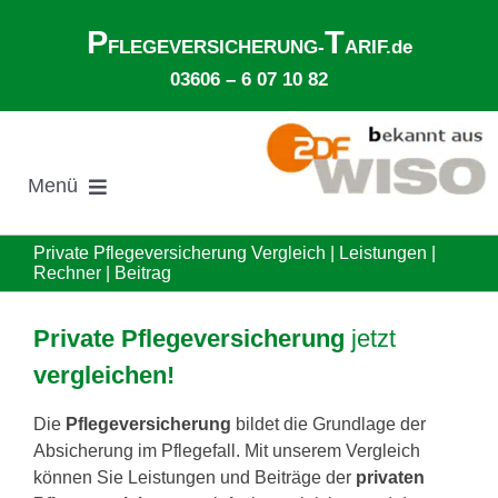
Zum
P
T
Inhalt
FLEGEVERSICHERUNG-
ARIF.de
springen
03606 – 6 07 10 82
Menü
Suche
Private Pflegeversicherung Vergleich | Leistungen |
nach:
Rechner | Beitrag
Gesetzliche Pflegeversicherung
Private Pflegeversicherung
jetzt
vergleichen!
Ø Pflegekosten im Pflegeheim
Die
Pflegeversicherung
bildet die Grundlage der
Absicherung im Pflegefall. Mit unserem Vergleich
Ehegattenunterhalt
können Sie Leistungen und Beiträge der
privaten