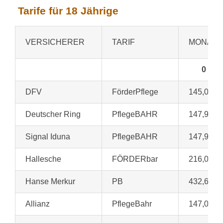
Tarife für 18 Jährige
VERSICHERER
TARIF
MONATS
0
DFV
FörderPflege
145,00 €
Deutscher Ring
PflegeBAHR
147,90 €
Signal Iduna
PflegeBAHR
147,90 €
Hallesche
FÖRDERbar
216,00 €
Hanse Merkur
PB
432,69 €
Allianz
PflegeBahr
147,00 €