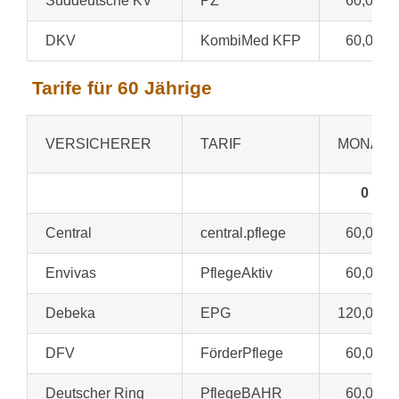
Süddeutsche KV
PZ
60,00 €
DKV
KombiMed KFP
60,00 €
Tarife für 60 Jährige
VERSICHERER
TARIF
MONATS
0
Central
central.pflege
60,00 €
Envivas
PflegeAktiv
60,00 €
Debeka
EPG
120,00 €
DFV
FörderPflege
60,00 €
Deutscher Ring
PflegeBAHR
60,00 €