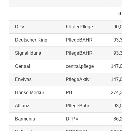
0
DFV
FörderPflege
90,00 €
Deutscher Ring
PflegeBAHR
93,30 €
Signal Iduna
PflegeBAHR
93,30 €
Central
central.pflege
147,00 €
Envivas
PflegeAktiv
147,00 €
Hanse Merkur
PB
274,39 €
Allianz
PflegeBahr
93,00 €
Barmenia
DFPV
86,21 €