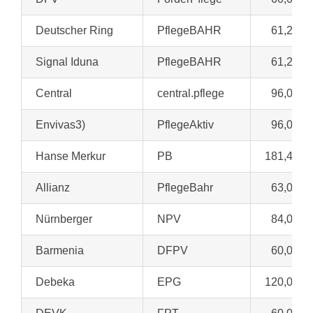
Deutscher Ring
PflegeBAHR
61,20 €
Signal Iduna
PflegeBAHR
61,20 €
Central
central.pflege
96,00 €
Envivas3)
PflegeAktiv
96,00 €
Hanse Merkur
PB
181,45 €
Allianz
PflegeBahr
63,00 €
Nürnberger
NPV
84,00 €
Barmenia
DFPV
60,00 €
Debeka
EPG
120,00 €