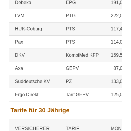
Debeka
EPG
191,08 €
LVM
PTG
222,00 €
HUK-Coburg
PTS
117,49 €
Pax
PTS
114,07 €
DKV
KombiMed KFP
159,57 €
Axa
GEPV
87,00 €
Süddeutsche KV
PZ
133,00 €
Ergo Direkt
Tarif GEPV
125,00 €
Tarife für 30 Jährige
VERSICHERER
TARIF
MONATS