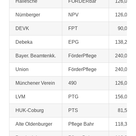
Hallesche
FÖRDERbar
126,00 €
Nürnberger
NPV
126,00 €
DEVK
FPT
90,00 €
Debeka
EPG
138,25 €
Bayer. Beamtenkk.
FörderPflege
240,00 €
Union
FörderPflege
240,00 €
Münchener Verein
490
126,00 €
LVM
PTG
156,00 €
HUK-Coburg
PTS
81,52 €
Alte Oldenburger
Pflege Bahr
118,35 €