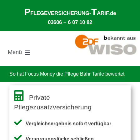
Zum
P
T
Inhalt
FLEGEVERSICHERUNG-
ARIF.de
springen
03606 – 6 07 10 82
Menü
Suche
nach:
So hat Focus Money die Pflege Bahr Tarife bewertet
Gesetzliche Pflegeversicherung
Private
Pflegezusatzversicherung
Ø Pflegekosten im Pflegeheim
Vergleichsergebnis sofort verfügbar
Ehegattenunterhalt
Versorgungslücke schließen