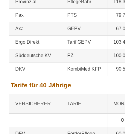
Provinzial
PflegeBahr
118,35 €
Pax
PTS
79,79 €
Axa
GEPV
67,00 €
Ergo Direkt
Tarif GEPV
103,45 €
Süddeutsche KV
PZ
100,00 €
DKV
KombiMed KFP
90,54 €
Tarife für 40 Jährige
VERSICHERER
TARIF
MONATS
0
DFV
FörderPflege
60,00 €