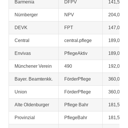
Barmenia
DFPV
141,51 €
Nürnberger
NPV
204,00 €
DEVK
FPT
147,00 €
Central
central.pflege
189,00 €
Envivas
PflegeAktiv
189,00 €
Münchener Verein
490
192,00 €
Bayer. Beamtenkk.
FörderPflege
360,00 €
Union
FörderPflege
360,00 €
Alte Oldenburger
Pflege Bahr
181,50 €
Provinzial
PflegeBahr
181,50 €