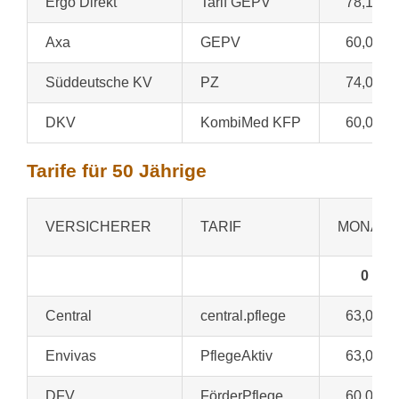
Ergo Direkt
Tarif GEPV
78,13 €
Axa
GEPV
60,00 €
Süddeutsche KV
PZ
74,00 €
DKV
KombiMed KFP
60,00 €
Tarife für 50 Jährige
VERSICHERER
TARIF
MONATS
0
Central
central.pflege
63,00 €
Envivas
PflegeAktiv
63,00 €
DFV
FörderPflege
60,00 €