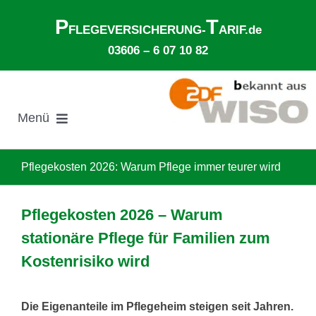
Zum
P
T
Inhalt
FLEGEVERSICHERUNG-
ARIF.de
springen
03606 – 6 07 10 82
Menü
Suche
nach:
Pflegekosten 2026: Warum Pflege immer teurer wird
Gesetzliche Pflegeversicherung
Pflegekosten 2026 – Warum
stationäre Pflege für Familien zum
Ø Pflegekosten im Pflegeheim
Kostenrisiko wird
Ehegattenunterhalt
Die Eigenanteile im Pflegeheim steigen seit Jahren.