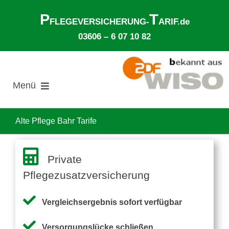
Zum
P
T
Inhalt
FLEGEVERSICHERUNG-
ARIF.de
springen
03606 – 6 07 10 82
Menü
Suche
nach:
Alte Pflege Bahr Tarife
Gesetzliche Pflegeversicherung
Private
Pflegezusatzversicherung
Ø Pflegekosten im Pflegeheim
Vergleichsergebnis sofort verfügbar
Ehegattenunterhalt
Versorgungslücke schließen