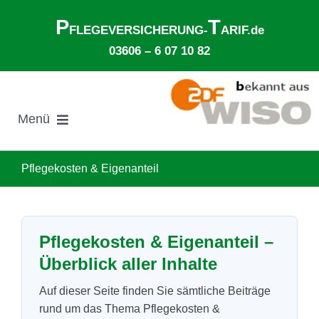
Zum
P
T
Inhalt
FLEGEVERSICHERUNG-
ARIF.de
springen
03606 – 6 07 10 82
Menü
Suche
nach:
Pflegekosten & Eigenanteil
Gesetzliche Pflegeversicherung
Pflegekosten & Eigenanteil –
Ø Pflegekosten im Pflegeheim
Überblick aller Inhalte
Auf dieser Seite finden Sie sämtliche Beiträge
Ehegattenunterhalt
rund um das Thema Pflegekosten &