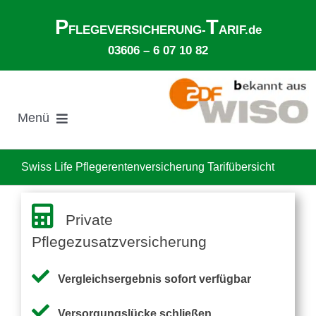
Zum
P
T
Inhalt
FLEGEVERSICHERUNG-
ARIF.de
springen
03606 – 6 07 10 82
Menü
Suche
nach:
Swiss Life Pflegerentenversicherung Tarifübersicht
Gesetzliche Pflegeversicherung
Private
Pflegezusatzversicherung
Ø Pflegekosten im Pflegeheim
Vergleichsergebnis sofort verfügbar
Ehegattenunterhalt
Versorgungslücke schließen