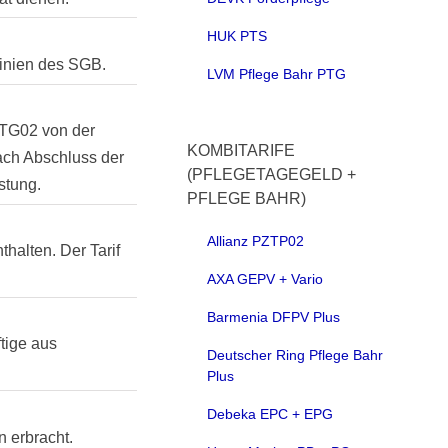
HUK PTS
linien des SGB.
LVM Pflege Bahr PTG
PZTG02 von der
KOMBITARIFE
 nach Abschluss der
(PFLEGETAGEGELD +
stung.
PFLEGE BAHR)
Allianz PZTP02
halten. Der Tarif
AXA GEPV + Vario
Barmenia DFPV Plus
tige aus
Deutscher Ring Pflege Bahr
Plus
Debeka EPC + EPG
n erbracht.