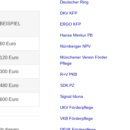
Deutscher Ring
DKV KFP
BEISPIEL
ERGO KFP
Hanse Merkur PB
60 Euro
Nürnberger NPV
Münchener Verein Förder
120 Euro
Pflege
300 Euro
R+V PKB
480 Euro
SDK PZ
Signal Iduna
600 Euro
UKV Förderpflege
VKB Förderpflege
ät dienen.
DEVK Förderpflege