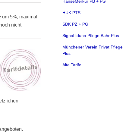
HanseMerkur PB + PG
HUK PTS
hre um 5%, maximal
SDK PZ + PG
 noch nicht
Signal Iduna Pflege Bahr Plus
Münchener Verein Privat Pflege
Plus
Alte Tarife
etzlichen
 angeboten.