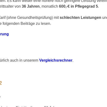
eben. Es kann weder eine höhere noch geringere Leistung verein
ittsalter von
36 Jahren
, monatlich
600,-€ in Pflegegrad 5
.
Tarif (ohne Gesundheitsprüfung) mit
schlechten Leistungen
un
e folgenden Beiträge zu lesen.
erung
türlich auch in unserem
Vergleichsrechner
.
2
e