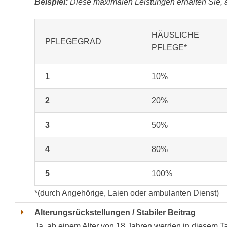
Beispiel:
Diese maximalen Leistungen erhalten Sie, ab
HÄUSLICHE
PFLEGEGRAD
PFLEGE*
1
10%
2
20%
3
50%
4
80%
5
100%
*(durch Angehörige, Laien oder ambulanten Dienst)
Alterungsrückstellungen / Stabiler Beitrag
Ja, ab einem Alter von 18 Jahren werden in diesem Tar