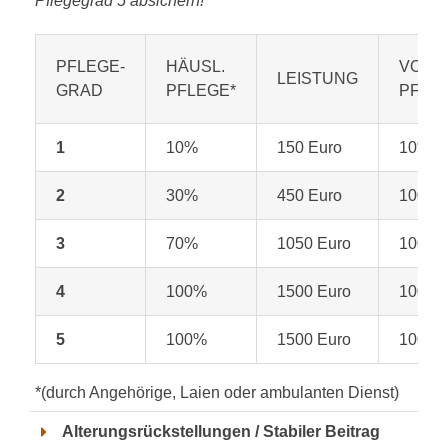
Pflegegrad 5 absichern!
PFLEGE-
HÄUSL.
VOLLS
LEISTUNG
GRAD
PFLEGE*
PFLE
1
10%
150 Euro
10%
2
30%
450 Euro
100%
3
70%
1050 Euro
100%
4
100%
1500 Euro
100%
5
100%
1500 Euro
100%
*(durch Angehörige, Laien oder ambulanten Dienst)
Alterungsrückstellungen / Stabiler Beitrag