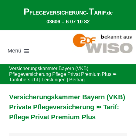
Zum
P
T
Inhalt
FLEGEVERSICHERUNG-
ARIF.de
springen
03606 – 6 07 10 82
Menü
Suche
Versicherungskammer Bayern (VKB)
nach:
Pflegeversicherung Pflege Privat Premium Plus ➽
Tarifübersicht | Leistungen | Beitrag
Gesetzliche Pflegeversicherung
Versicherungskammer Bayern (VKB)
Ø Pflegekosten im Pflegeheim
Private Pflegeversicherung ➽ Tarif:
Pflege Privat Premium Plus
Ehegattenunterhalt