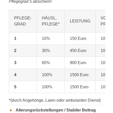
Pflegegrad 5 absichern!
PFLEGE-
HÄUSL.
VOLLS
LEISTUNG
GRAD
PFLEGE*
PFLE
1
10%
150 Euro
10%
2
30%
450 Euro
100%
3
60%
900 Euro
100%
4
100%
1500 Euro
100%
5
100%
1500 Euro
100%
*(durch Angehörige, Laien oder ambulanten Dienst)
Alterungsrückstellungen / Stabiler Beitrag