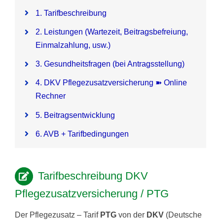
1. Tarifbeschreibung
Pflegezusatzversicherung
2. Leistungen (Wartezeit, Beitragsbefreiung,
Einmalzahlung, usw.)
Pflegezusatz – Vergleichsrechner
3. Gesundheitsfragen (bei Antragsstellung)
Vorerkrankung
4. DKV Pflegezusatzversicherung ➽ Online
Rechner
Testsieger
5. Beitragsentwicklung
6. AVB + Tarifbedingungen
Tarifbeschreibung DKV
Pflegezusatzversicherung / PTG
Der Pflegezusatz – Tarif
PTG
von der
DKV
(Deutsche