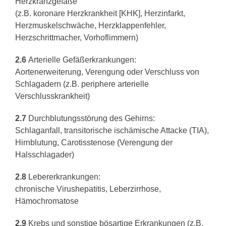
Herzkranzgefäße
(z.B. koronare Herzkrankheit [KHK], Herzinfarkt,
Herzmuskelschwäche, Herzklappenfehler,
Herzschrittmacher, Vorhoflimmern)
2.6
Arterielle Gefäßerkrankungen:
Aortenerweiterung, Verengung oder Verschluss von
Schlagadern (z.B. periphere arterielle
Verschlusskrankheit)
2.7
Durchblutungsstörung des Gehirns:
Schlaganfall, transitorische ischämische Attacke (TIA),
Hirnblutung, Carotisstenose (Verengung der
Halsschlagader)
2.8
Lebererkrankungen:
chronische Virushepatitis, Leberzirrhose,
Hämochromatose
2.9
Krebs und sonstige bösartige Erkrankungen (z.B.