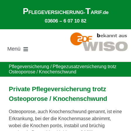
Zum
P
T
Inhalt
FLEGEVERSICHERUNG-
ARIF.de
springen
03606 – 6 07 10 82
Menü
Suche
Pflegeversicherung / Pflegezusatzversicherung trotz
nach:
Osteoporose / Knochenschwund
Gesetzliche Pflegeversicherung
Private Pflegeversicherung trotz
Osteoporose / Knochenschwund
Ø Pflegekosten im Pflegeheim
Osteoporose, auch Knochenschwund genannt, ist eine
Erkrankung, bei der die Knochenmasse abnimmt,
Ehegattenunterhalt
wobei die Knochen porös, instabil und brüchig