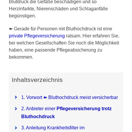
Blutdruck die Gefäße beschädigen und so
Herzinfarkte, Nierenschäden und Schlaganfälle
Pflegezusatzversicherung
begünstigen.
Pflegezusatz – Vergleichsrechner
➽ Gerade für Personen mit Bluthochdruck ist eine
private Pflegeversicherung
ratsam. Hier erfahren Sie,
bei welchen Gesellschaften Sie noch die Möglichkeit
Vorerkrankung
haben, eine passende Pflegeabsicherung zu
bekommen.
Testsieger
Inhaltsverzeichnis
1. Vorwort ➽ Bluthochdruck meist versicherbar
2. Anbieter einer
Pflegeversicherung trotz
Bluthochdruck
3. Anleitung Krankheitsfilter im