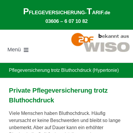
Zum
P
T
Inhalt
FLEGEVERSICHERUNG-
ARIF.de
springen
03606 – 6 07 10 82
Menü
Suche
nach:
Pflegeversicherung trotz Bluthochdruck (Hypertonie)
Gesetzliche Pflegeversicherung
Private Pflegeversicherung trotz
Bluthochdruck
Ø Pflegekosten im Pflegeheim
Viele Menschen haben Bluthochdruck. Häufig
verursacht er keine Beschwerden und bleibt so lange
Ehegattenunterhalt
unbemerkt. Aber auf Dauer kann ein erhöhter